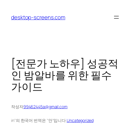
콘
텐
desktop-screens.com
츠
로
바
로
가
기
[전문가 노하우] 성공적
인 밤알바를 위한 필수
가이드
작성자
99462445a@gmail.com
in"의 한국어 번역은 "안"입니다.
Uncategorized