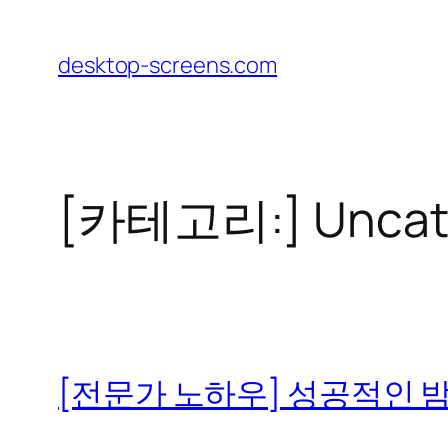
콘
텐
desktop-screens.com
츠
로
바
로
[카테고리:]
Uncat
가
기
[전문가 노하우] 성공적인 